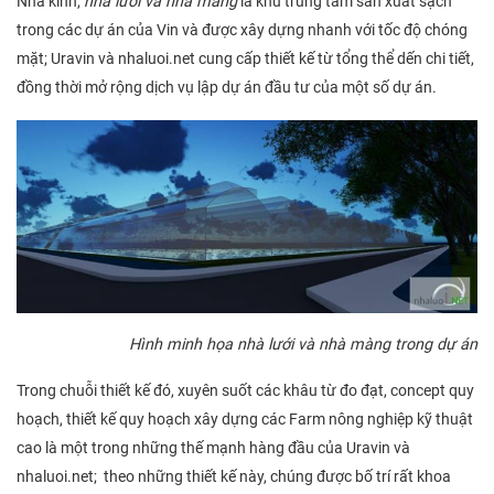
Nhà kính,
nhà lưới và nhà màng
là khu trung tâm sản xuất sạch
trong các dự án của Vin và được xây dựng nhanh với tốc độ chóng
mặt; Uravin và nhaluoi.net cung cấp thiết kế từ tổng thể dến chi tiết,
đồng thời mở rộng dịch vụ lập dự án đầu tư của một số dự án.
Hình minh họa nhà lưới và nhà màng trong dự án
Trong chuỗi thiết kế đó, xuyên suốt các khâu từ đo đạt, concept quy
hoạch, thiết kế quy hoạch xây dựng các Farm nông nghiệp kỹ thuật
cao là một trong những thế mạnh hàng đầu của Uravin và
nhaluoi.net; theo những thiết kế này, chúng được bố trí rất khoa