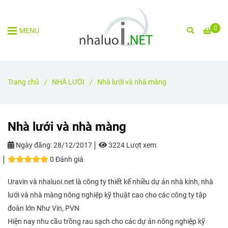
0
MENU
Trang chủ
/
NHÀ LƯỚI
/
Nhà lưới và nhà màng
Nhà lưới và nhà màng
Ngày đăng:
28/12/2017
3224 Lượt xem
0 Đánh giá
Uravin và nhaluoi.net là công ty thiết kế nhiều dự án nhà kính, nhà
lưới và nhà màng nông nghiệp kỹ thuật cao cho các công ty tập
đoàn lớn Như Vin, PVN
Hiện nay nhu cầu trồng rau sạch cho các dự án nông nghiệp kỹ