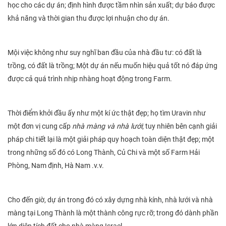
học cho các dự án; định hình được tầm nhìn sản xuất; dự báo được
khả năng và thời gian thu được lợi nhuận cho dự án.
Mội việc không như suy nghĩ ban đầu của nhà đầu tư: có đất là
trồng, có đất là trồng; Một dự án nếu muốn hiệu quả tốt nó đáp ứng
được cả quá trình nhịp nhàng hoạt động trong Farm.
Thời điểm khởi đầu ấy như một kí ức thật đẹp; họ tìm Uravin như
một đơn vị cung cấp
nhà màng và nhà lưới
; tuy nhiên bên cạnh giải
pháp chi tiết lại là một giải pháp quy hoạch toàn diện thật đẹp; một
trong những số đó có Long Thành, Củ Chi và một số Farm Hải
Phòng, Nam định, Hà Nam .v.v.
Cho đến giờ, dự án trong đó có xây dựng nhà kính, nhà lưới và nhà
màng tại Long Thành là một thành công rực rỡ; trong đó dành phần