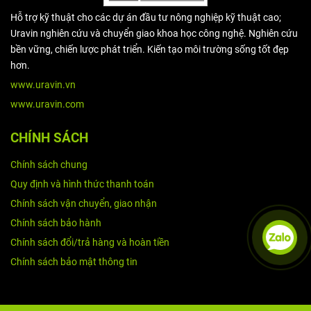
Hỗ trợ kỹ thuật cho các dự án đầu tư nông nghiệp kỹ thuật cao;
Uravin nghiên cứu và chuyển giao khoa học công nghệ. Nghiên cứu
bền vững, chiến lược phát triển. Kiến tạo môi trường sống tốt đẹp
hơn.
www.uravin.vn
www.uravin.com
CHÍNH SÁCH
Chính sách chung
Quy định và hình thức thanh toán
Chính sách vận chuyển, giao nhận
Chính sách bảo hành
Chính sách đổi/trả hàng và hoàn tiền
Chính sách bảo mật thông tin