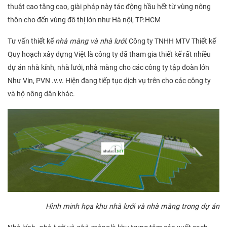
thuật cao tăng cao, giài pháp này tác động hầu hết từ vùng nông
thôn cho đến vùng đô thị lớn như Hà nội, TP.HCM
Tư vấn thiết kế
nhà màng và nhà lưới
: Công ty TNHH MTV Thiết kế
Quy hoạch xây dựng Việt là công ty đã tham gia thiết kế rất nhiều
dự án nhà kính, nhà lưới, nhà màng cho các công ty tập đoàn lớn
Như Vin, PVN .v.v. Hiện đang tiếp tục dịch vụ trên cho các công ty
và hộ nông dân khác.
Hình minh họa khu nhà lưới và nhà màng trong dự án