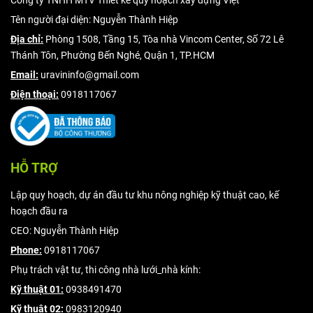
Công ty TNHH MTV Thiết kế quy hoạch xây dựng Việt
Tên người đại diện: Nguyễn Thành Hiệp
Địa chỉ:
Phòng 1508, Tầng 15, Tòa nhà Vincom Center, Số 72 Lê
Thánh Tôn, Phường Bến Nghé, Quận 1, TP.HCM
Email:
uravininfo@gmail.com
Điện thoại:
0918117067
HỖ TRỢ
Lập quy hoạch, dự án đầu tư khu nông nghiệp kỹ thuật cao, kế
hoạch đầu ra
CEO: Nguyễn Thành Hiệp
Phone:
0918117067
Phụ trách vật tư, thi công nhà lưới_nhà kính:
Kỹ thuật 01:
0938491470
Kỹ thuật 02:
0983120940