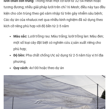
lưới chắn côn trùng:
Thống nhất một cỡ lưới từ 32-54 mesh hoặc
tương đương; nhều giải pháp lưới trên chỉ 16 Mesh; điều này tạo đều
kiện cho côn trùng theo gió xâm nhập từ trên gây nhiễm sâu bệnh;
Các dự án của nhaluoi.net qua nhiều kinh nghiệm đã sử dụng theo
kích cỡ riêng phù hợp với độ bền từ 2-5 năm
Màu sắc:
Lưới trồng rau: Màu trắng; lưới trồng lan: Màu đen;
một số loại cây đặt biệt có nghiên cứu z;sản xuất riêng cho
phù hợp;
Độ bền:
Pha chất chống UV, sử dụng từ 2-5 năm tùy vị trí địa
phương;
Quy cách:
4x100 hoặc theo dự án