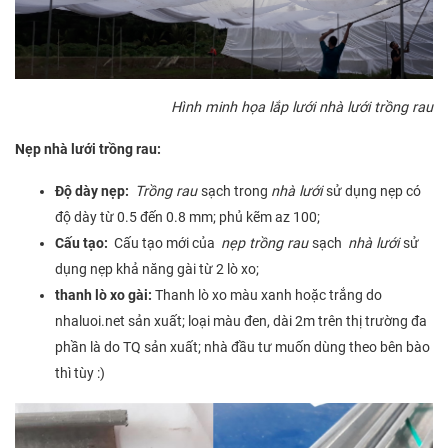
Hình minh họa lắp lưới nhà lưới trồng rau
Nẹp nhà lưới trồng rau:
Độ dày nẹp:
Trồng rau
sạch trong
nhà lưới
sử dụng nẹp có
độ dày từ 0.5 đến 0.8 mm; phủ kẽm az 100;
Cấu tạo:
Cấu tạo mới của
nẹp
trồng rau
sạch
nhà lưới
sử
dụng nẹp khả năng gài từ 2 lò xo;
thanh lò xo gài:
Thanh lò xo màu xanh hoặc trắng do
nhaluoi.net sản xuất; loại màu đen, dài 2m trên thị trường đa
phần là do TQ sản xuất; nhà đầu tư muốn dùng theo bên bào
thì tùy :)