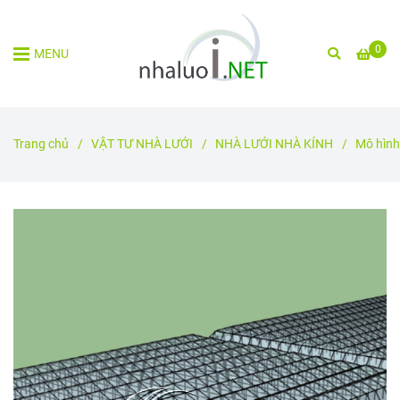
0
MENU
Trang chủ
/
VẬT TƯ NHÀ LƯỚI
/
NHÀ LƯỚI NHÀ KÍNH
/
Mô hình