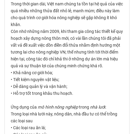
Trong thời gian dài, Việt nam chúng ta tồn tại hệ quả của việc
quá nhiều những thửa đất nhỏ lẻ, manh múm; điều này làm
cho quá trình cơ giới hóa nông nghiệp sẽ gặp không ít khó
khăn.
Còn nhớ những năm 2009, khi tham gia công tác thiết kế quy
hoạch xây dựng nông thôn mới, có vài lần chúng tôi đã phải
vất vả đề xuất việc dồn điền đổi thửa nhằm định hướng một
tương lai cho nông nghiệp VN; thế nhưng tính tới thời điểm
hiện tại, công tác đó chỉ khả thi ở những dự án lớn mà hiệu
quả và sự thuận lợi của chúng minh chứng khá rõ.
• Khả năng cơ giới hóa;
• Tiết kiệm nguyên vật liệu;
• Dễ dàng quản lý và vận hành;
• Hỗ trợ tốt trong khâu thu hoạch.
Ứng dụng của
mô hình
nông nghiệp
trong
nhà lướ
i:
Trong loại nhà lưới này, nông dân, nhà đầu tư có thể trồng
các loại sau
• Các loại rau ăn lá;