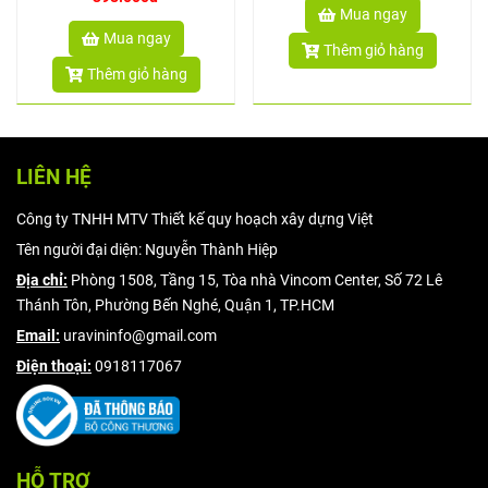
Mua ngay
Mua ngay
Thêm giỏ hàng
Thêm giỏ hàng
LIÊN HỆ
Công ty TNHH MTV Thiết kế quy hoạch xây dựng Việt
Tên người đại diện: Nguyễn Thành Hiệp
Địa chỉ:
Phòng 1508, Tầng 15, Tòa nhà Vincom Center, Số 72 Lê
Thánh Tôn, Phường Bến Nghé, Quận 1, TP.HCM
Email:
uravininfo@gmail.com
Điện thoại:
0918117067
HỖ TRỢ