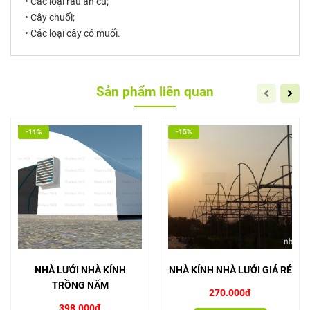
• Các loại rau ăn củ;
• Cây chuối;
• Các loại cây có muối.
Sản phẩm liên quan
-11%
-15%
NHÀ LƯỚI NHÀ KÍNH
NHÀ KÍNH NHÀ LƯỚI GIÁ RẺ
TRỒNG NẤM
270.000đ
398.000đ